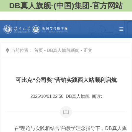
DB真人旗舰·(中国)集团-官方网站
当前位置：
首页
-
DB真人旗舰新闻
-
正文
可比克“公司奖”营销实践西大站顺利启航
2025/10/01 22:50 DB真人旗舰 阅读:
在“理论与实践相结合”的教学理念指导下，DB真人旗