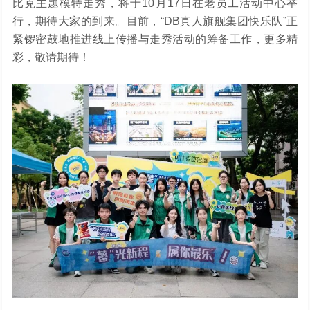
比克主题模特走秀，将于10月17日在老员工活动中心举
行，期待大家的到来。目前，“DB真人旗舰集团快乐队”正
紧锣密鼓地推进线上传播与走秀活动的筹备工作，更多精
彩，敬请期待！