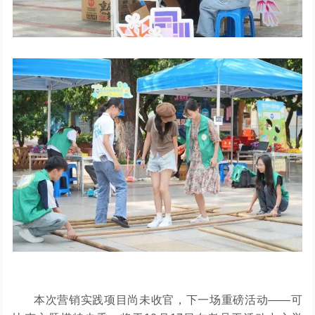
本次营销实践项目尚未收官，下一场重磅活动——可